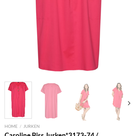
HOME
/
JURKEN
Caroline Biss Jurken*3173-74 /