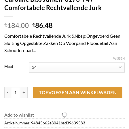
Comfortabele Rechtvallende Jurk
Oorspronkelijke
Huidige
184.00
86.48
€
€
prijs
prijs
Comfortabele Rechtvallende Jurk &Nbsp;Ongevoerd Geen
was:
is:
Sluiting Opgestikte Zakken Op Voorpand Plooidetail Aan
€184.00.
€86.48.
Schoudernaad…
WISSEN
Maat
Caroline Biss Jurken*3173-74 / Comfortabele Rechtvallende Jurk aant
TOEVOEGEN AAN WINKELWAGEN
Add to wishlist
Artikelnummer:
94845662e8041bed39639583