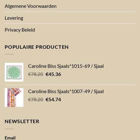
Algemene Voorwaarden
Levering
Privacy Beleid
POPULAIRE PRODUCTEN
Caroline Biss Sjaals*1015-69 / Sjaal
Oorspronkelijke
Huidige
€
78.20
€
45.36
prijs
prijs
was:
is:
Caroline Biss Sjaals*1007-49 / Sjaal
€78.20.
€45.36.
Oorspronkelijke
Huidige
€
78.20
€
54.74
prijs
prijs
was:
is:
€78.20.
€54.74.
NEWSLETTER
Email