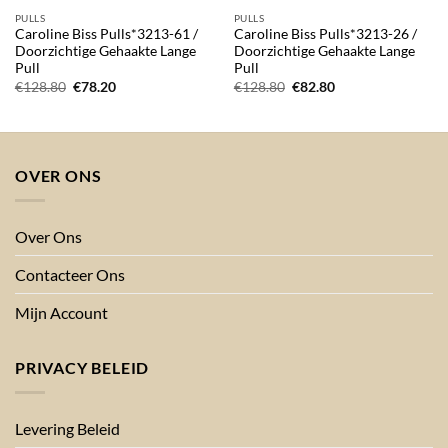
PULLS
PULLS
Caroline Biss Pulls*3213-61 /
Caroline Biss Pulls*3213-26 /
Doorzichtige Gehaakte Lange
Doorzichtige Gehaakte Lange
Pull
Pull
Oorspronkelijke
Huidige
Oorspronkelijke
Huidige
€
128.80
€
78.20
€
128.80
€
82.80
prijs
prijs
prijs
prijs
was:
is:
was:
is:
€128.80.
€78.20.
€128.80.
€82.80.
OVER ONS
Over Ons
Contacteer Ons
Mijn Account
PRIVACY BELEID
Levering Beleid