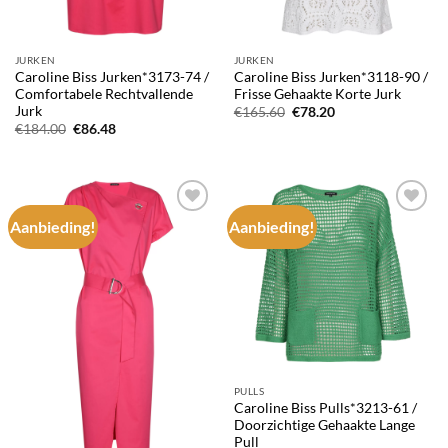
JURKEN
JURKEN
Caroline Biss Jurken*3173-74 /
Caroline Biss Jurken*3118-90 /
Comfortabele Rechtvallende
Frisse Gehaakte Korte Jurk
Jurk
Oorspronkelijke
Huidige
€
165.60
€
78.20
prijs
prijs
Oorspronkelijke
Huidige
€
184.00
€
86.48
was:
is:
prijs
prijs
€165.60.
€78.20.
was:
is:
€184.00.
€86.48.
Aanbieding!
Aanbieding!
Add to
Add to
wishlist
wishlist
PULLS
Caroline Biss Pulls*3213-61 /
Doorzichtige Gehaakte Lange
Pull