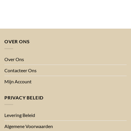
prijs
prijs
was:
is:
€211.60.
€89.24.
OVER ONS
Over Ons
Contacteer Ons
Mijn Account
PRIVACY BELEID
Levering Beleid
Algemene Voorwaarden