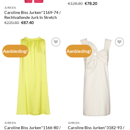
Oorspronkelijke
Huidige
€
128.80
€
78.20
prijs
prijs
JURKEN
was:
is:
Caroline Biss Jurken*1169-74 /
€128.80.
€78.20.
Rechtvallende Jurk In Stretch
Oorspronkelijke
Huidige
€
220.80
€
87.40
prijs
prijs
was:
is:
€220.80.
€87.40.
Aanbieding!
Aanbieding!
Add to
Add to
wishlist
wishlist
JURKEN
JURKEN
Caroline Biss Jurken*1166-80 /
Caroline Biss Jurken*3182-93 /