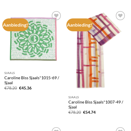
Aanbieding!
Aanbieding!
Add to
Add to
wishlist
wishlist
SJAALS
Caroline Biss Sjaals*1015-69 /
Sjaal
Oorspronkelijke
Huidige
€
78.20
€
45.36
prijs
prijs
was:
is:
SJAALS
€78.20.
€45.36.
Caroline Biss Sjaals*1007-49 /
Sjaal
Oorspronkelijke
Huidige
€
78.20
€
54.74
prijs
prijs
was:
is:
€78.20.
€54.74.