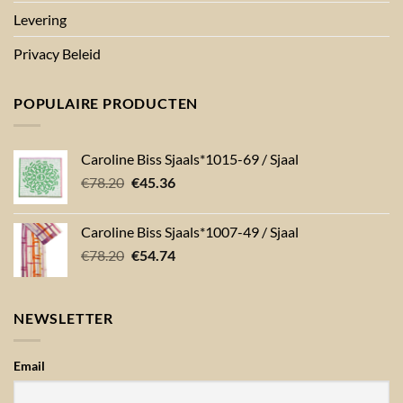
Levering
Privacy Beleid
POPULAIRE PRODUCTEN
Caroline Biss Sjaals*1015-69 / Sjaal
Oorspronkelijke
Huidige
€
78.20
€
45.36
prijs
prijs
was:
is:
Caroline Biss Sjaals*1007-49 / Sjaal
€78.20.
€45.36.
Oorspronkelijke
Huidige
€
78.20
€
54.74
prijs
prijs
was:
is:
€78.20.
€54.74.
NEWSLETTER
Email