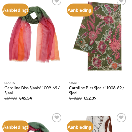
Aanbieding!
Aanbieding!
Add to
Add to
wishlist
wishlist
SJAALS
SJAALS
Caroline Biss Sjaals*1009-69 /
Caroline Biss Sjaals*1008-69 /
Sjaal
Sjaal
Oorspronkelijke
Huidige
Oorspronkelijke
Huidige
€
69.00
€
45.54
€
78.20
€
52.39
prijs
prijs
prijs
prijs
was:
is:
was:
is:
€69.00.
€45.54.
€78.20.
€52.39.
Aanbieding!
Aanbieding!
Add to
Add to
wishlist
wishlist