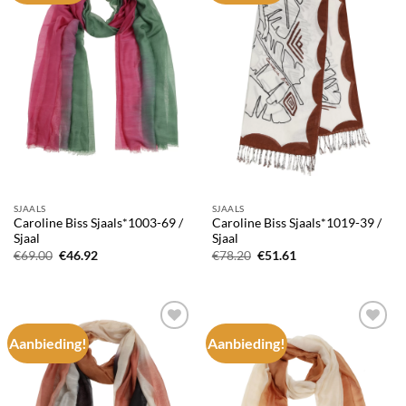
SJAALS
SJAALS
Caroline Biss Sjaals*1003-69 /
Caroline Biss Sjaals*1019-39 /
Sjaal
Sjaal
Oorspronkelijke
Huidige
Oorspronkelijke
Huidige
€
69.00
€
46.92
€
78.20
€
51.61
prijs
prijs
prijs
prijs
was:
is:
was:
is:
€69.00.
€46.92.
€78.20.
€51.61.
Aanbieding!
Aanbieding!
Add to
Add to
wishlist
wishlist