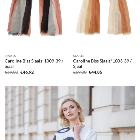
SJAALS
SJAALS
Caroline Biss Sjaals*1009-39 /
Caroline Biss Sjaals*1003-39 /
Sjaal
Sjaal
Oorspronkelijke
Huidige
Oorspronkelijke
Huidige
€
69.00
€
46.92
€
69.00
€
44.85
prijs
prijs
prijs
prijs
was:
is:
was:
is:
€69.00.
€46.92.
€69.00.
€44.85.