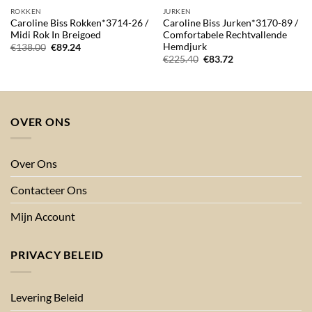
ROKKEN
JURKEN
Caroline Biss Rokken*3714-26 /
Caroline Biss Jurken*3170-89 /
Midi Rok In Breigoed
Comfortabele Rechtvallende
Hemdjurk
Oorspronkelijke
Huidige
€
138.00
€
89.24
prijs
prijs
Oorspronkelijke
Huidige
€
225.40
€
83.72
was:
is:
prijs
prijs
€138.00.
€89.24.
was:
is:
€225.40.
€83.72.
OVER ONS
Over Ons
Contacteer Ons
Mijn Account
PRIVACY BELEID
Levering Beleid