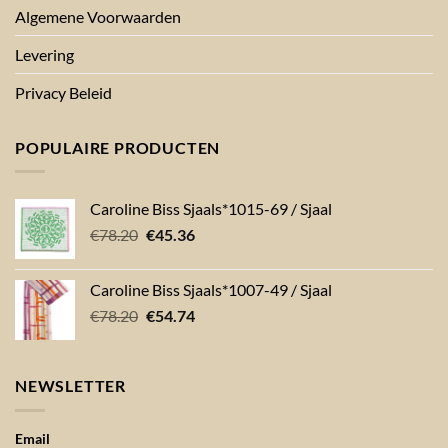
Algemene Voorwaarden
Levering
Privacy Beleid
POPULAIRE PRODUCTEN
Caroline Biss Sjaals*1015-69 / Sjaal
Oorspronkelijke
Huidige
€
78.20
€
45.36
prijs
prijs
was:
is:
Caroline Biss Sjaals*1007-49 / Sjaal
€78.20.
€45.36.
Oorspronkelijke
Huidige
€
78.20
€
54.74
prijs
prijs
was:
is:
€78.20.
€54.74.
NEWSLETTER
Email