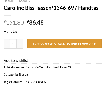
HOME
/
TASSEN
Caroline Biss Tassen*1346-69 / Handtas
Oorspronkelijke
Huidige
151.80
86.48
€
€
prijs
prijs
Handtas
was:
is:
€151.80.
€86.48.
Caroline Biss Tassen*1346-69 / Handtas aantal
TOEVOEGEN AAN WINKELWAGEN
Add to wishlist
Artikelnummer:
37393662e804231ae1125673
Categorie:
Tassen
Tags:
Caroline Biss
,
VROUWEN